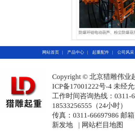
防爆环链电动葫芦、粉尘防爆葫
网站首页
|
产品中心
|
起重配件
|
公司风采
Copyright © 北京猎
ICP备17001222号-4
未经允
工作时间咨询热线：0311-
18533256555（24小时）
传真：0311-66697986 邮
新发地 |
网站栏目地图