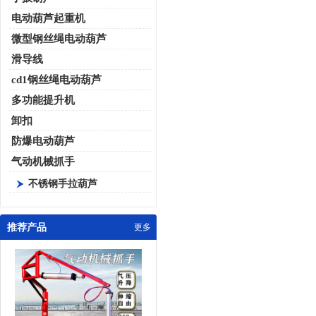
电动葫芦起重机
微型钢丝绳电动葫芦
滑导线
cd1钢丝绳电动葫芦
多功能提升机
卸扣
防爆电动葫芦
气动机械抓手
不锈钢手拉葫芦
推荐产品
更多