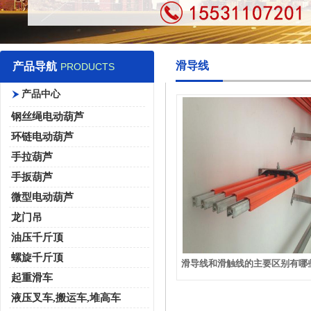
滑导线
产品导航
PRODUCTS
产品中心
钢丝绳电动葫芦
环链电动葫芦
手拉葫芦
手扳葫芦
微型电动葫芦
龙门吊
油压千斤顶
螺旋千斤顶
滑导线和滑触线的主要区别有哪
起重滑车
液压叉车,搬运车,堆高车