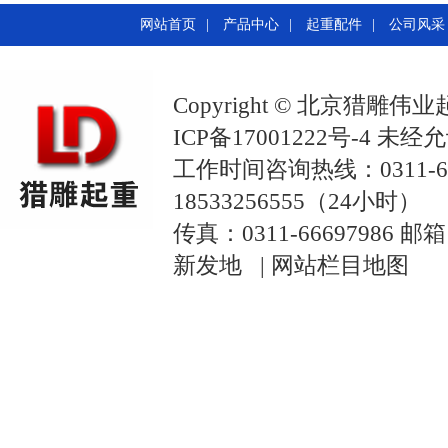
网站首页
|
产品中心
|
起重配件
|
公司风采
Copyright © 北京猎
ICP备17001222号-4
未经允
工作时间咨询热线：0311-
18533256555（24小时）
传真：0311-66697986 邮
新发地 |
网站栏目地图