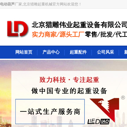
电动葫芦
厂家,北京猎雕起重机械官方网站欢迎您！
网站首页
产品中心
起重配件
公司风采