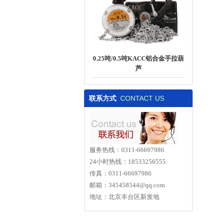
0.25吨/0.5吨KACC铝合金手拉葫
芦
CONTACT US
联系方式
服务热线：0311-66697986
24小时热线：18533256555
传真：0311-66697986
邮箱：345458544@qq.com
地址：北京丰台区新发地