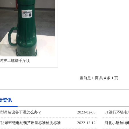
0吨沪工螺旋千斤顶
当前是
1
页 共
4
条
1
页
新资讯
小型吊装设备下滑怎么办？
2023-02-08
1T防爆环链电动葫芦质量标准检测标准
2022-12-12
河北小钢丝绳