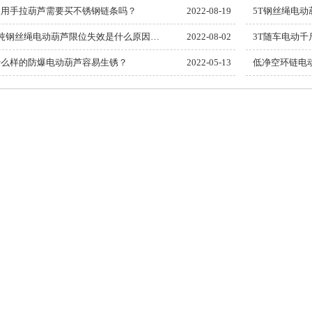
使用手拉葫芦需要买不锈钢链条吗？
2022-08-19
5T钢丝绳电
5吨钢丝绳电动葫芦限位失效是什么原因造成？
2022-08-02
3T随车电动
什么样的防爆电动葫芦容易生锈？
2022-05-13