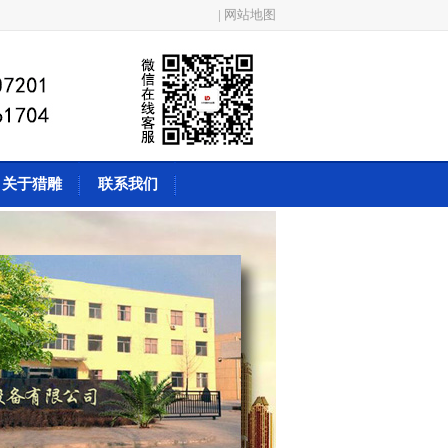
|
网站地图
关于猎雕
联系我们