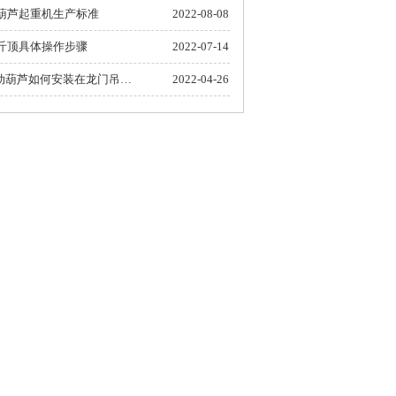
动葫芦起重机生产标准
2022-08-08
千斤顶具体操作步骤
2022-07-14
低净空环链电动葫芦如何安装在龙门吊上？
2022-04-26