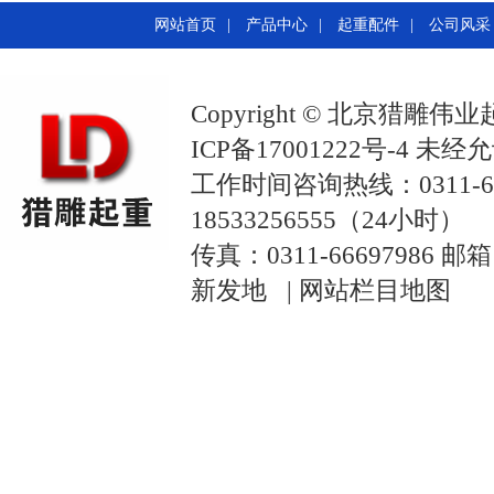
网站首页
|
产品中心
|
起重配件
|
公司风采
Copyright © 北京猎
ICP备17001222号-4
未经允
工作时间咨询热线：0311-
18533256555（24小时）
传真：0311-66697986 邮
新发地 |
网站栏目地图