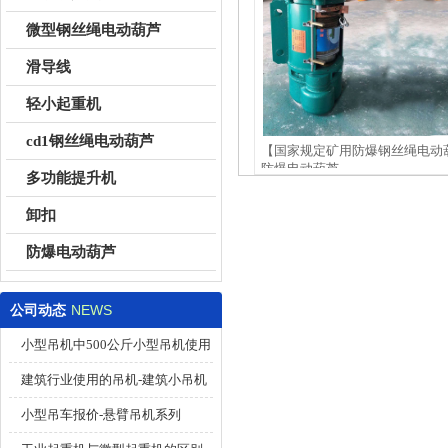
微型钢丝绳电动葫芦
滑导线
轻小起重机
cd1钢丝绳电动葫芦
【国家规定矿用防爆钢丝绳电动
防爆电动葫芦
多功能提升机
卸扣
防爆电动葫芦
NEWS
公司动态
小型吊机中500公斤小型吊机使用
步骤【图文解说】
建筑行业使用的吊机-建筑小吊机
小型吊车报价-悬臂吊机系列