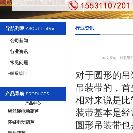
行业资讯
导航列表
ABOUT LieDiao
公司新闻
+
行业资讯
+
本文原创，转载请注明
常见问题
+
对于圆形的吊
+
联系我们
吊装带的，首
产品导航
PRODUCTS
相对来说是比
产品中心
装带基本是经
钢丝绳电动葫芦
环链电动葫芦
圆形吊装带也