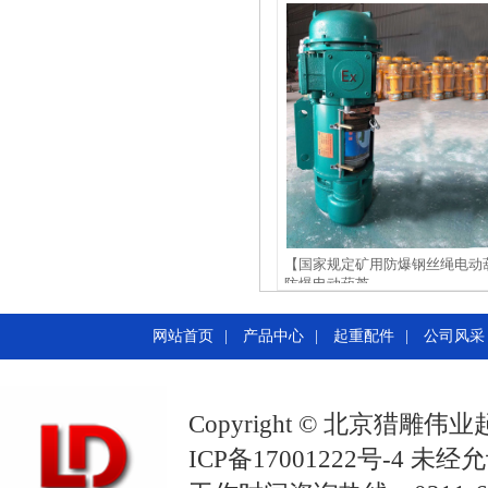
【国家规定矿用防爆钢丝绳电动
防爆电动葫芦
网站首页
|
产品中心
|
起重配件
|
公司风采
Copyright © 北京猎
ICP备17001222号-4
未经允