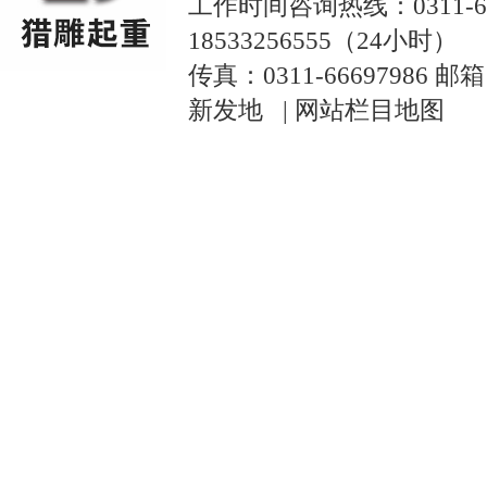
工作时间咨询热线：0311-
18533256555（24小时）
传真：0311-66697986 邮
新发地 |
网站栏目地图