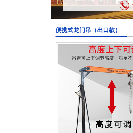
便携式龙门吊（出口款）