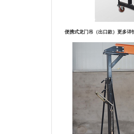
便携式龙门吊（出口款）更多详