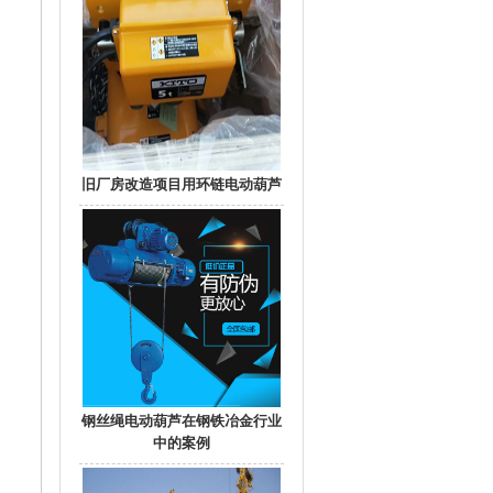
旧厂房改造项目用环链电动葫芦
钢丝绳电动葫芦在钢铁冶金行业
中的案例