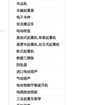
吊运机
永磁起重器
电子吊秤
坦克搬运车
电动绞盘
悬挂式起重机,单梁起重机
悬臂吊起重机,自立式起重机
欧式起重机
救援三脚架
防坠器
进口电动葫芦
气动葫芦
电动智能平衡提升机
电缆线放线架
工业起重吊装带