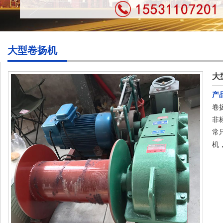
大型卷扬机
大
产
卷
非
常
机